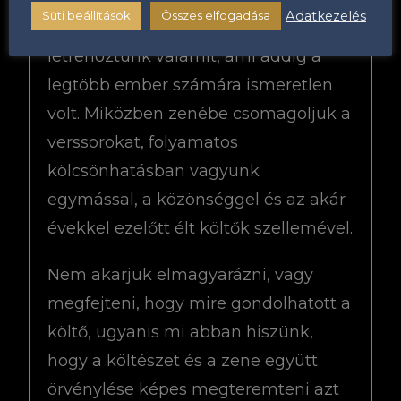
Adatkezelés
Süti beállítások
Összes elfogadása
megszületik a csoda, akkor
létrehoztunk valamit, ami addig a
legtöbb ember számára ismeretlen
volt. Miközben zenébe csomagoljuk a
verssorokat, folyamatos
kölcsönhatásban vagyunk
egymással, a közönséggel és az akár
évekkel ezelőtt élt költők szellemével.
Nem akarjuk elmagyarázni, vagy
megfejteni, hogy mire gondolhatott a
költő, ugyanis mi abban hiszünk,
hogy a költészet és a zene együtt
örvénylése képes megteremteni azt