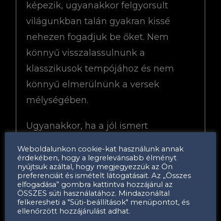
képezik, ugyanakkor felgyorsult
világunkban talán gyakran kissé
nehezen fogadjuk be őket. Nem
könnyű visszalassulnunk a
klasszikusok tempójához és nem
könnyű elmerülnünk a versek
mélységében.
Ugyanakkor, ha a jól ismert
klasszikus és kortárs verseket úgy
Weboldalunkon cookie-kat használunk annak
tesszük még izgalmasabbá, úgy
érdekében, hogy a legrelevánsabb élményt
nyújtsuk azáltal, hogy megjegyezzük az Ön
hántjuk le róluk az újabbnál újabb
preferenciáit és ismételt látogatásait. Az „Összes
elfogadása” gombra kattintva hozzájárul az
rétegeket, hogy ott, abban a
ÖSSZES süti használatához. Mindazonáltal
felkeresheti a "Süti-beállítások" menüpontot, és
pillanatban az improvizatív
ellenőrzött hozzájárulást adhat.
dallamoknak köszönhetően