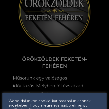
ÖRÖKZÖLDEK FEKETÉN-
FEHÉREN
Műsorunk egy valóságos
időutazás. Melyben fél évszázad
dalainak segítségével
Weboldalunkon cookie-kat használunk annak
megelevenedik a régi kávéházak és
érdekében, hogy a legrelevánsabb élményt