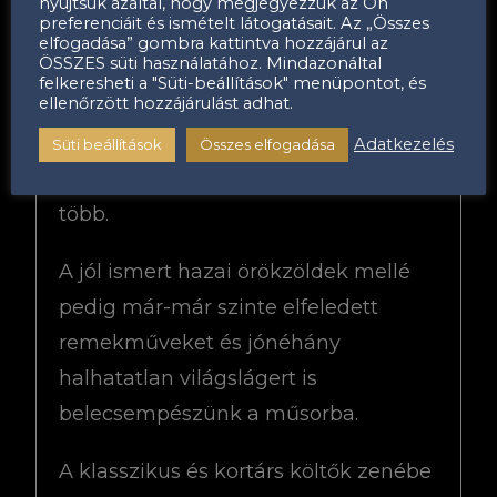
az egykori zenés kerthelyiségek
nyújtsuk azáltal, hogy megjegyezzük az Ön
preferenciáit és ismételt látogatásait. Az „Összes
varázslatos
elfogadása” gombra kattintva hozzájárul az
ÖSSZES süti használatához. Mindazonáltal
hangulata. Koncertjeinken egy olyan
felkeresheti a "Süti-beállítások" menüpontot, és
ellenőrzött hozzájárulást adhat.
finom, letisztult és elgondolkodtató
világba invitáljuk a mindenkori
Adatkezelés
Süti beállítások
Összes elfogadása
publikumot, amikor a kevesebb
több.
A jól ismert hazai örökzöldek mellé
pedig már-már szinte elfeledett
remekműveket és jónéhány
halhatatlan világslágert is
belecsempészünk a műsorba.
A klasszikus és kortárs költők zenébe