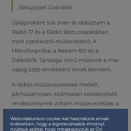
Jakupcsek Gabriella
Újságíróként sok éven át rádióztam a
Rádió 17 és a Rádió Bézs csapatában,
mint szerkesztő-műsorvezető. A
Mikrofonpróba, a Nekem 80! és a
Dalköltők Társsága című műsorok a mai
napig szép emlékként élnek bennem.
A rádiós műsorvezetések mellett,
párhuzamosan, számtalan szórakoztató
rendezvénynek voltam műsorvezetője, a
kisebb-nagyobb céges és
Weboldalunkon cookie-kat használunk annak
önkormányzati rendezvényektől a
érdekében, hogy a legrelevánsabb élményt
nyújtsuk azáltal, hogy megjegyezzük az Ön