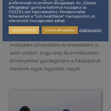
divatbemutatókon át a különféle
preferenciáit és ismételt látogatásait. Az „Összes
elfogadása” gombra kattintva hozzájárul az
fesztiválokig és falunapokig.
ÖSSZES süti használatához. Mindazonáltal
felkeresheti a "Süti-beállítások" menüpontot, és
ellenőrzött hozzájárulást adhat.
„Több mint” Ceremóniamesterként
pedig sok száz esküvő gördülékeny
Adatkezelés
Süti beállítások
Összes elfogadása
lebonyolításáért voltam felelős,
miközben színészként és énekesként is
azon voltam, hogy szép és emlékezetes
élményekkel gazdagítsam a házaspárok
életének egyik legszebb napját.